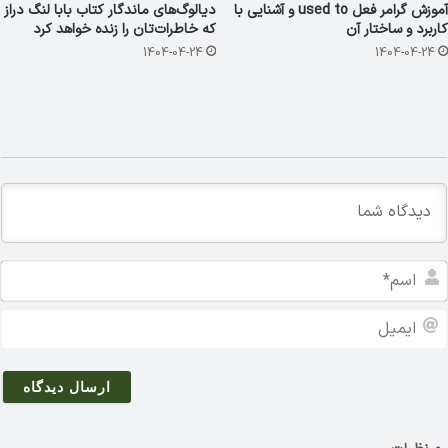
آموزش گرامر فعل used to و آشنایی با
دیالوگ‌های ماندگار کتاب بابا لنگ دراز
کاربرد و ساختار آن
که خاطرات‌تان را زنده خواهد کرد
1404-04-24
1404-04-24
ا
س
م
ا
*
ی
م
ی
ل