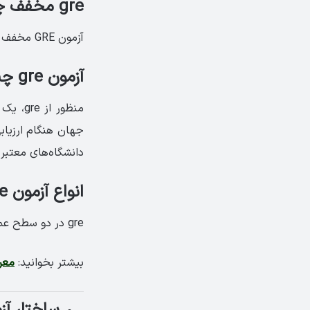
gre مخفف چیست؟
آزمون GRE مخفف عبارت Graduate Records Examination، به معنای بررسی سابقه تحصیلی است.
آزمون gre چیست؟
منظور 
جهان هنگام ارزیا
دانشگاه‌های معتب
انواع آزمون gre کدام است؟
gre در دو سطح عمومی (General) و تخصصی (Subject) برگزار می‌شود.
بیشتر بخوانید:
معر