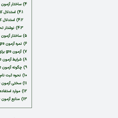
4)
ساختار آزمون GRE General
4.1)
استدلال کلامی یا ng
4.2)
استدلال کمی یا easoning
4.3)
نوشتار تحلیلی Writing
5)
ساختار آزمون GRE Subject
6)
نمره آزمون gre
7)
آزمون gre برای چه رشته هایی است؟
8)
شرایط آزمون gre
9)
چگونه آزمون gre بدهیم؟
10)
نحوه ثبت نام در آزمون eral
11)
سختی آزمون gre
12)
موارد استفاده از
13)
منابع آزمون gre