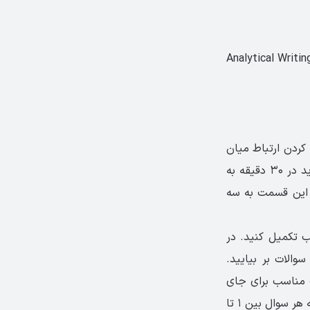
Verbal Reaso «لغت و درک مطلب»، Quantitative Reasoning «استدلال ریاضی» و Analytical Writing
پیدا کردن ارتباط میان
اجزای جمله مورد سنجش قرار می‌دهد. این قسمت دارای دو بخش۲۰ سوالی است که باید در ۳۰ دقیقه به
محاسبه می‌شود. سوالات این قسمت به سه
ب تکمیل کنید. در
والات بر بیایید.
ت مناسب برای جای
خالی را حدس بزنید. ۶ سوال تکمیل متن برای هر بخش وجود دارد که زمان پاسخ‌گویی به هر سوال بین ۱ تا