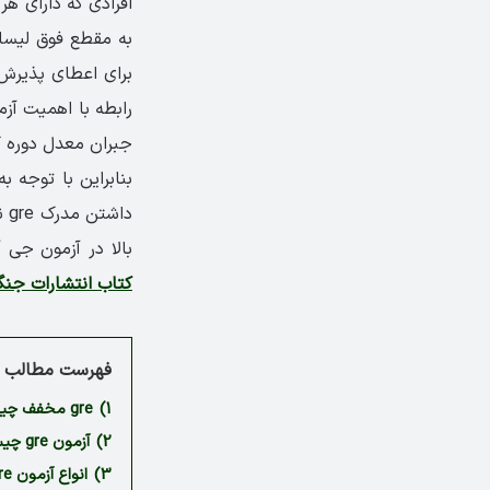
به مقطع فوق لیسان
برای اعطای پذیرش 
جبران معدل دوره 
بنابراین با توجه 
دا
بالا در آزمون جی 
کتاب انتشارات جنگ
فهرست مطالب م
1)
gre مخفف چیست؟
2)
آزمون gre چیست؟
3)
انواع آزمون gre کدام است؟