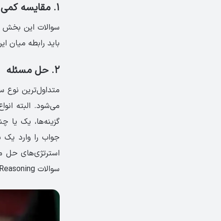
۱. مقایسه کمی
باید رابطه میان این دو را تشخیص د
۲. حل مسئله
متداول‌ترین نوع س
می‌شود. البته انوا
گزینه‌ها، یک یا چ
جواب را وارد یک 
سوالات Quantitative Reasoning سی و پنج دقیقه است.