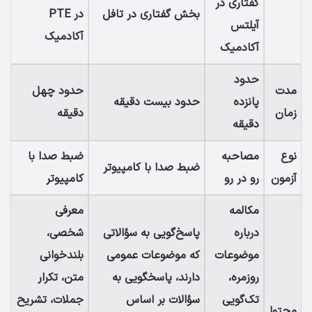
گفتاری در
بخش گفتاری در تافل
در PTE
آیلتس
آکادمیک
آکادمیک
حدود
مدت
حدود چهل
پانزده
حدود بیست دقیقه
زمان
دقیقه
دقیقه
نوع
مصاحبه
ضبط صدا با
ضبط صدا با کامپیوتر
آزمون
رو در رو
کامپیوتر
مکالمه
معرفی
درباره
پاسخ‌گویی به سؤالاتی
شخصی،
موضوعات
که موضوعات عمومی
بلندخوانی
روزمره،
دارند، پاسخگویی به
متن، تکرار
تک‌گویی
سؤالات بر اساس
جملات، تشریح
محتوا