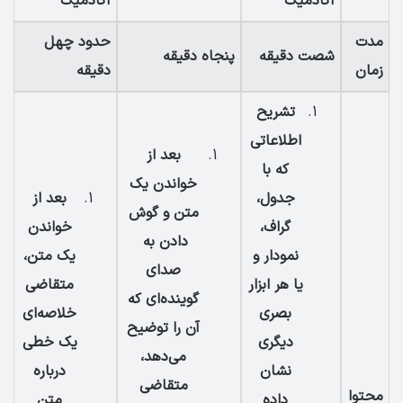
آکادمیک
آکادمیک
مدت
حدود چهل
شصت دقیقه
پنجاه دقیقه
زمان
دقیقه
تشریح
اطلاعاتی
بعد از
که با
خواندن یک
جدول،
بعد از
متن و گوش
گراف،
خواندن
دادن به
نمودار و
یک متن،
صدای
یا هر ابزار
متقاضی
گوینده‌ای که
بصری
خلاصه‌ای
آن را توضیح
دیگری
یک خطی
می‌دهد،
نشان
درباره
متقاضی
محتوا
داده
متن