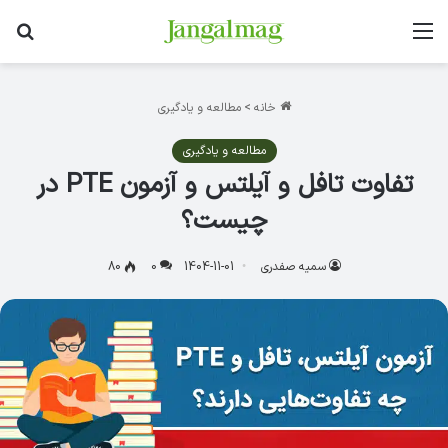
منو
جس
خانه
>
مطالعه و یادگیری
مطالعه و یادگیری
تفاوت تافل و آیلتس و آزمون PTE در
چیست؟
سمیه صفدری
1404-11-01
0
80