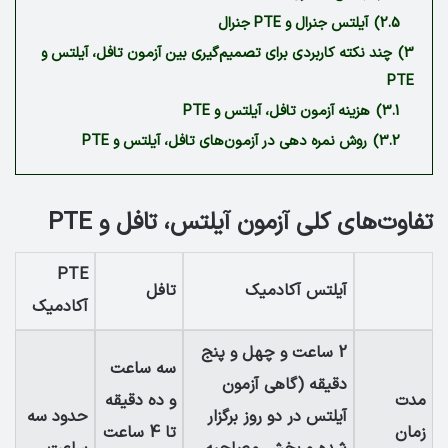
2.5)
آیلتس جنرال و PTE جنرال
3)
چند نکته کاربردی برای تصمیم‌گیری بین آزمون تافل، آیلتس و
PTE
3.1)
هزینه آزمون تافل، آیلتس و PTE
3.2)
روش نمره دهی در آزمون‌های تافل، آیلتس و PTE
تفاوت‌های کلی آزمون آیلتس، تافل و PTE
PTE
آیلتس آکادمیک
تافل
آکادمیک
2 ساعت و چهل و پنج
سه ساعت
دقیقه (گاهی آزمون
مدت
و ده دقیقه
آیلتس در دو روز برگزار
حدود سه
زمان
تا 4 ساعت