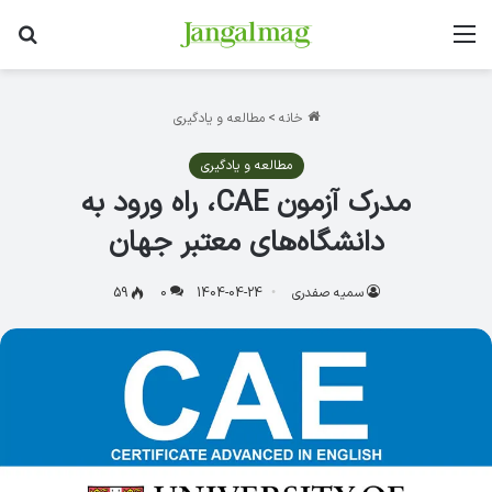
منو
جس
خانه
>
مطالعه و یادگیری
مطالعه و یادگیری
مدرک آزمون CAE، راه ورود به
دانشگاه‌های معتبر جهان
سمیه صفدری
1404-04-24
0
59