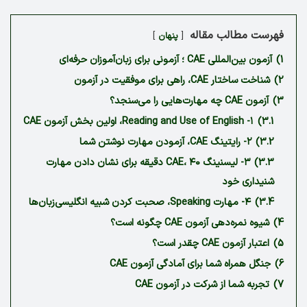
فهرست مطالب مقاله
پنهان
1)
آزمون بین‌المللی CAE ؛ آزمونی برای زبان‌آموزان حرفه‌ای
2)
شناخت ساختار CAE، راهی برای موفقیت در آزمون
3)
آزمون CAE چه مهارت‌هایی را می‌سنجد؟
3.1)
۱- Reading and Use of English، اولین بخش آزمون CAE
3.2)
۲- رایتینگ CAE، آزمودن مهارت نوشتن شما
3.3)
۳- لیسنینگ CAE، ۴۰ دقیقه برای نشان دادن مهارت
شنیداری خود
3.4)
۴- مهارت Speaking، صحبت کردن شبیه انگلیسی‌زبان‌ها
4)
شیوه نمره‌دهی آزمون CAE چگونه است؟
5)
اعتبار آزمون CAE چقدر است؟
6)
جنگل همراه شما برای آمادگی آزمون CAE
7)
تجربه شما از شرکت در آزمون CAE