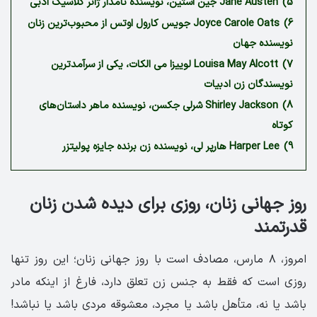
5)
Jane Austen جین آستین، نویسنده نامدار ژانر کلاسیک ادبی
6)
Joyce Carole Oats جویس کارول اوتس از محبوب‌ترین زنان
نویسنده جهان
7)
Louisa May Alcott لوییزا می الکات، یکی از سرآمدترین
نویسندگان زن ادبیات
8)
Shirley Jackson شرلی جکسن، نویسنده ماهر داستان‌های
کوتاه
9)
Harper Lee هارپر لی، نویسنده زن برنده جایزه پولیتزر
روز جهانی زنان، روزی برای دیده شدن زنان
قدرتمند
امروز، ۸ مارس، مصادف است با روز جهانی زنان؛ این روز تنها
روزی است که فقط به جنس زن تعلق دارد، فارغ از اینکه مادر
باشد یا نه، متأهل باشد یا مجرد، معشوقه مردی باشد یا نباشد!