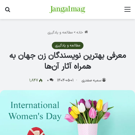
منو
جس
خانه
>
مطالعه و یادگیری
مطالعه و یادگیری
معرفی بهترین نویسندگان زن جهان به
همراه آثار آن‌ها
سمیه صفدری
1404-05-01
0
1,847