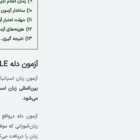
9)
زمان اعلام نتیجه
10)
ساختار آزمون DELE
11)
مهلت اعتبار آزمو
12)
هزینه‌های آزمون 
13)
نتیجه گیری…
آزمون دله DELE اسپانیایی چیست؟
آزمون زبان اسپانیایی DELE مخفف عبارت  Español como Lengua Extranjera
می‌شود
.
آزمون دله درواقع
زبان‌آموزانی که مو
زبان را دریافت می‌ک