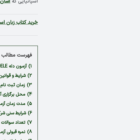
اسپانیایی که
آسان 
خرید کتاب زبان اسپ
فهرست مطالب م
1)
آزمون دله DELE اسپانیایی چیست؟
2)
شرایط و قوانین آز
3)
زمان ثبت نام و ب
4)
محل برگزاری آزمو
5)
مدت زمان آزمون 
6)
شرایط سنی شرکت 
7)
تعداد سوالات آزم
8)
نمره قبولی آزمون 