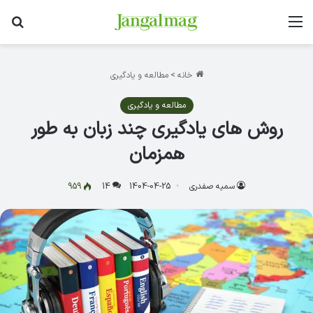
منو
جس
خانه
>
مطالعه و یادگیری
مطالعه و یادگیری
روش های یادگیری چند زبان به طور
همزمان
سمیه صفدری
1404-04-25
14
959