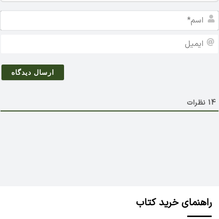
ا
س
م
ا
*
ی
م
ی
ل
14
نظرات
راهنمای خرید کتاب