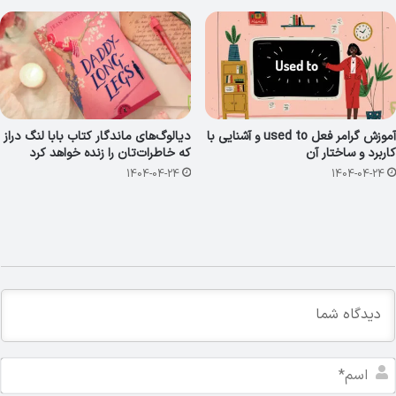
آموزش گرامر فعل used to و آشنایی با
دیالوگ‌های ماندگار کتاب بابا لنگ دراز
کاربرد و ساختار آن
که خاطرات‌تان را زنده خواهد کرد
1404-04-24
1404-04-24
ا
س