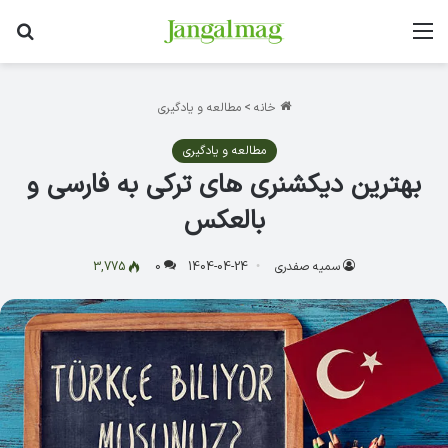
منو
جس
خانه
>
مطالعه و یادگیری
مطالعه و یادگیری
بهترین دیکشنری های ترکی به فارسی و
بالعکس
سمیه صفدری
1404-04-24
0
3,775