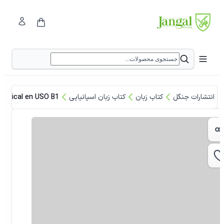
انتشارات جنگل
کتاب زبان
کتاب زبان اسپانیایی
matical en USO B1