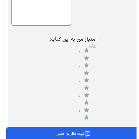
پُرگویش‌ورترین زبان‌های جهان است. طی آمار سال ۲۰۱۴
میلادی زبان اسپانیایی با ۴۷۰ میلیون نفر گوینده به عنوان زبان
مادری، دومین زبان پرتکلم دنیا است. پس یادگیری این زبان
شیرین می تواند آینده کاری و تحصیلی گسترده تری را در اختیار
:امتیاز من به این کتاب
شما قرار دهد.
-/۵
کتاب Competencia gramatical en USO به عنوان یک کتاب
آموزشی زبان اسپانیایی کاربردی، پویا و جذاب در کلاس درس و
یا بصورت خودخوان مورد استفاده قرار می گیرد.
💿این مجموعه شامل یک CD صوتی و کتاب کار نیز می باشد.
بیست و دو موضوع گوناگون و پرکاربرد، مباحث کتاب
Competencia gramatical en USO را تشکیل می دهند.
✔️برخی از ویژگی های این کتاب ارزشمند عبارتند از:👇
1-ارائه مطالب از طریق گفتگوهای تصویری و ضبط شده بر روی
ثبت نظر و امتیاز