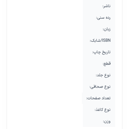
:ناشر
:رده‌ سنی
:زبان
:شابک/ISBN
:تاریخ چاپ
:قطع
:نوع جلد
:نوع صحافی
:تعداد صفحات
:نوع کاغذ
:وزن