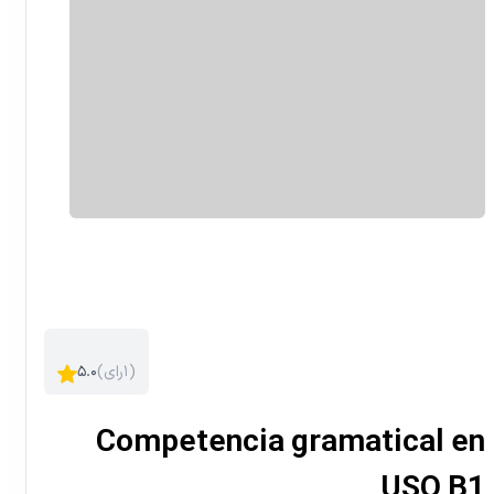
)
۱
رای
(
۵.۰
Competencia gramatical en
USO B1