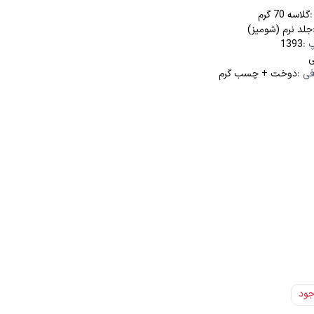
گلاسه 70 گرم
جلد نرم (شومیز)
پ
:
1393
ی
فی
:
دوخت + چسب گرم
جود