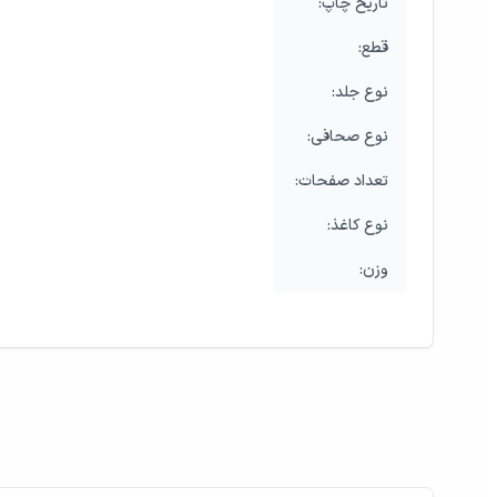
:تاریخ چاپ
:قطع
:نوع جلد
:نوع صحافی
:تعداد صفحات
:نوع کاغذ
:وزن