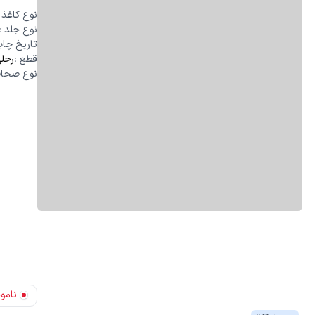
نوع کاغذ
:
نوع جلد
:
تاریخ چا
قطع
:
رحل
نوع صحا
نامو