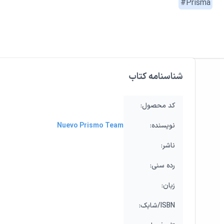
#
Prisma
شناسنامه کتاب
:کد محصول
:نویسنده
Nuevo Prismo Team
:ناشر
:رده‌ سنی
:زبان
:شابک/ISBN