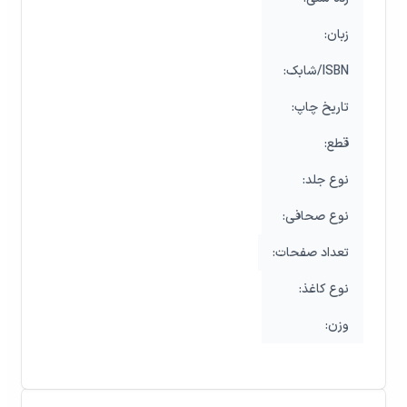
:زبان
:شابک/ISBN
:تاریخ چاپ
:قطع
:نوع جلد
:نوع صحافی
:تعداد صفحات
:نوع کاغذ
:وزن