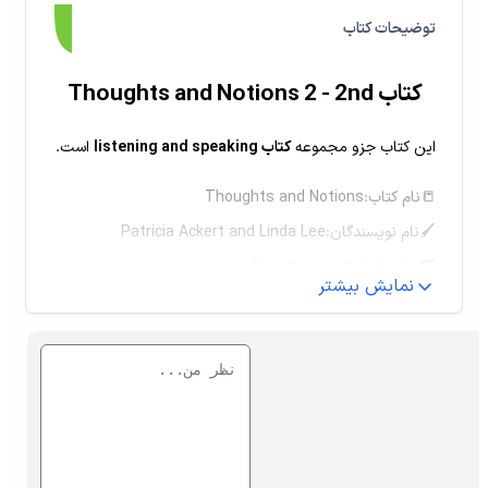
توضیحات کتاب
کتاب Thoughts and Notions 2 - 2nd
این کتاب جزو مجموعه
کتاب listening and speaking
است.
📒نام کتاب:Thoughts and Notions
🖌نام نویسندگان:Patricia Ackert and Linda Lee
🗂موضوع:خواندن و درک مطلب
نمایش بیشتر
شرح و توضیحات کتاب Thoughts and
Notions
ویرایش جدید کتاب Thoughts and Notions یک مجموعه 4
جلدی است که به زبان آموزان کمک میکند مهارت خواندن و