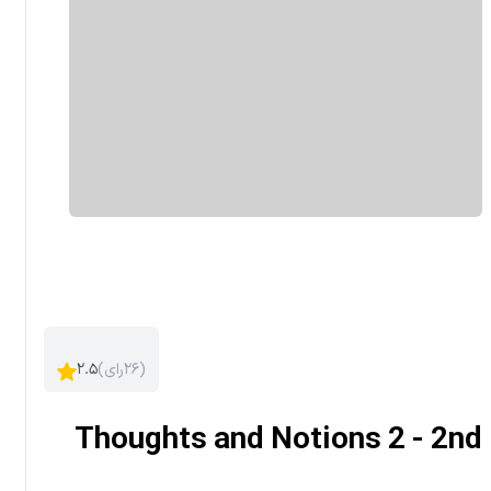
)
۲۶
رای
(
۲.۵
Thoughts and Notions 2 - 2nd