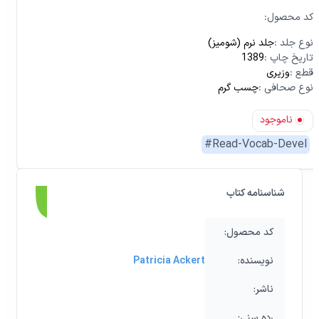
:کد محصول
نوع جلد
:
جلد نرم (شومیز)
تاریخ چاپ
:
1389
قطع
:
وزیری
نوع صحافی
:
چسب گرم
ناموجود
#
Read-Vocab-Devel
شناسنامه کتاب
:کد محصول
:نویسنده
Patricia Ackert
:ناشر
:رده‌ سنی