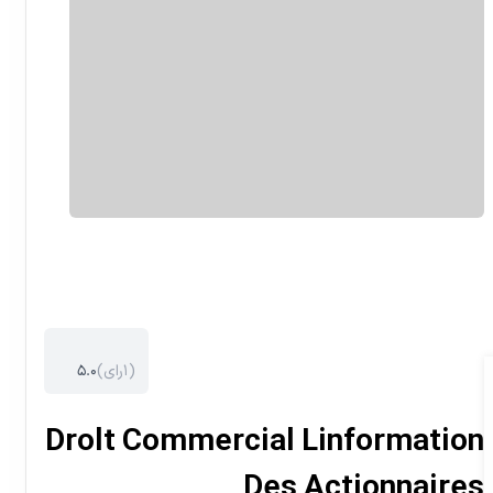
)
۱
رای
(
۵.۰
Drolt Commercial Linformation
Des Actionnaires