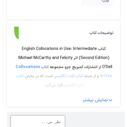
:وزن
توضیحات کتاب
کتاب English Collocations in Use: Intermediate
(Second Edition) اثر Michael McCarthy and Felicity
O'Dell از انتشارات کمبریج جزو مجموعه
کتاب Collocations
In Use
و از دسته
کتاب لغت انگلیسی
است که در بخش
کتاب
زبان انگلیسی
قرار می‌گیرد.
نمایش بیشتر
اگر در حال یادگیری زبان انگلیسی هستید و می‌خواهید
طبیعی‌تر، حرفه‌ای‌تر و شبیه یک Native Speaker صحبت یا