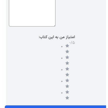
بنویسید، کتاب
English Collocations in Use:
Intermediate (Second Edition)
یکی از کاربردی‌ترین منابع
آموزشی برای شماست. این کتاب نوشته
Michael McCarthy
و
Felicity O'Dell
از انتشارات معتبر
Cambridge University
Press
است و به‌طور تخصصی روی آموزش
Collocation
یا
:امتیاز من به این کتاب
همان ترکیب‌های رایج کلمات در زبان انگلیسی تمرکز دارد.
-/۵
بسیاری از زبان‌آموزان از نظر گرامر و دایره واژگان در سطح خوبی
قرار دارند، اما هنگام صحبت کردن یا نوشتن، جملاتشان طبیعی
به نظر نمی‌رسد. دلیل اصلی این موضوع، آشنا نبودن با
ترکیب‌های درست واژگان در زبان انگلیسی است. این کتاب
دقیقاً برای حل همین چالش طراحی شده است.
کتاب English Collocations in Use درباره