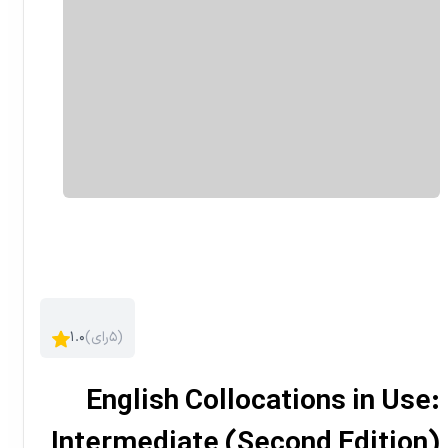
)
۵
رای
(
۱.۰
English Collocations in Use:
Intermediate (Second Edition)