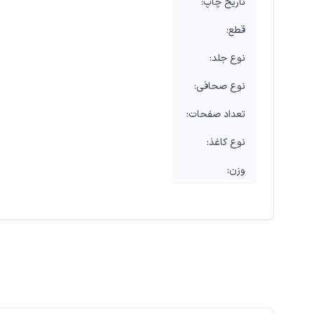
:تاریخ چاپ
:قطع
:نوع جلد
:نوع صحافی
:تعداد صفحات
:نوع کاغذ
:وزن