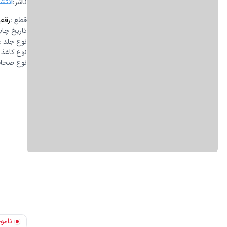
:ناشر
انتشا
قطع
:
رقع
تاریخ چا
نوع جلد
:
نوع کاغذ
:
نوع صحا
نامو