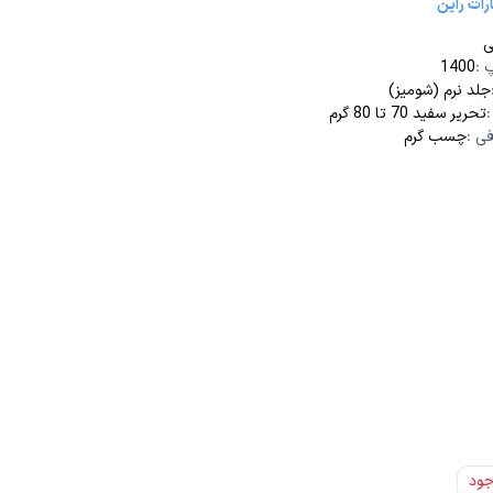
رات راین
ی
پ
:
1400
جلد نرم (شومیز)
تحریر سفید 70 تا 80 گرم
فی
:
چسب گرم
جود