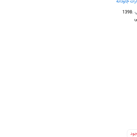
رات جاودانه
پ
:
1398
ی
جود