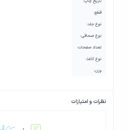
:تاریخ چاپ
:قطع
:نوع جلد
:نوع صحافی
:تعداد صفحات
:نوع کاغذ
:وزن
نظرات و امتیازات