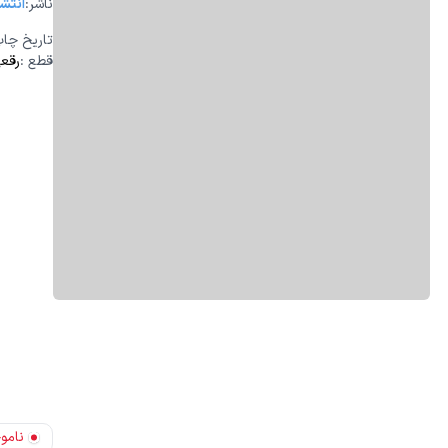
:ناشر
انتشا
تاریخ چا
قطع
:
رقع
نامو